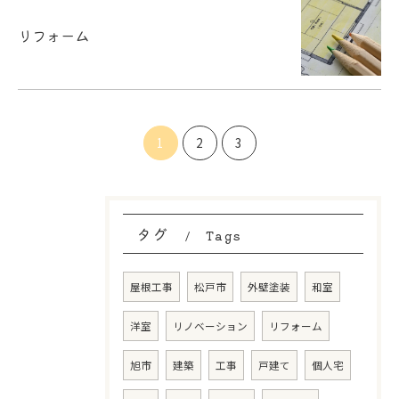
リフォーム
1
2
3
タグ
Tags
屋根工事
松戸市
外壁塗装
和室
洋室
リノベーション
リフォーム
旭市
建築
工事
戸建て
個人宅