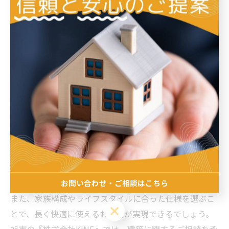
お風呂のリフォームは数日～1週間程度かかる場合が多
く、期間中は自宅のお風呂が使用できません。
そのため「近隣の入浴施設を利用する」「親戚・知人宅
を頼る」など、代替手段をあらかじめ考えておきましょ
う。
まとめ
お風呂のリフォームを成功させるには、費用確認や契約
内容のチェックなど、事前の準備が欠かせません。
お問い合わせ・ご相談はこちら
また、家族構成やライフスタイルに合った仕様を選ぶこ
お問い合わせ・ご相談はこちら
とで、長く快適に使えるお風呂が実現できるでしょう。