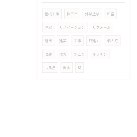
屋根工事
松戸市
外壁塗装
和室
洋室
リノベーション
リフォーム
旭市
建築
工事
戸建て
個人宅
改装
改修
水回り
キッチン
お風呂
漏水
壁