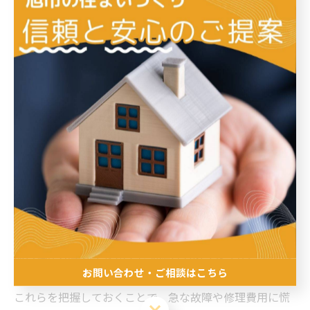
ただし、内部の部品やタンクは10〜15年ほどで劣化が現
れやすく、水漏れや故障を防ぐには定期的なメンテナン
スが必要です。
便器のひび割れや水の流れの悪化が見られた場合は、早
めに交換しましょう。
まとめ
キッチンやお風呂は15〜20年ほどが目安で、トイレは便
器自体が20年以上使用できる場合もありますが、部品は
お問い合わせ・ご相談はこちら
10年前後で劣化します。
これらを把握しておくことで、急な故障や修理費用に慌
お問い合わせ・ご相談はこちら